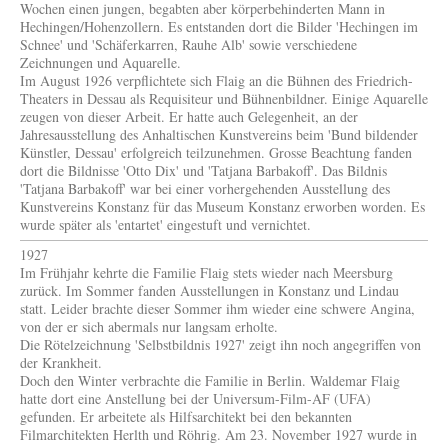
Wochen einen jungen, begabten aber körperbehinderten Mann in
Hechingen/Hohenzollern. Es entstanden dort die Bilder 'Hechingen im
Schnee' und 'Schäferkarren, Rauhe Alb' sowie verschiedene
Zeichnungen und Aquarelle.
Im August 1926 verpflichtete sich Flaig an die Bühnen des Friedrich-
Theaters in Dessau als Requisiteur und Bühnenbildner. Einige Aquarelle
zeugen von dieser Arbeit. Er hatte auch Gelegenheit, an der
Jahresausstellung des Anhaltischen Kunstvereins beim 'Bund bildender
Künstler, Dessau' erfolgreich teilzunehmen. Grosse Beachtung fanden
dort die Bildnisse 'Otto Dix' und 'Tatjana Barbakoff'. Das Bildnis
'Tatjana Barbakoff' war bei einer vorhergehenden Ausstellung des
Kunstvereins Konstanz für das Museum Konstanz erworben worden. Es
wurde später als 'entartet' eingestuft und vernichtet.
1927
Im Frühjahr kehrte die Familie Flaig stets wieder nach Meersburg
zurück. Im Sommer fanden Ausstellungen in Konstanz und Lindau
statt. Leider brachte dieser Sommer ihm wieder eine schwere Angina,
von der er sich abermals nur langsam erholte.
Die Rötelzeichnung 'Selbstbildnis 1927' zeigt ihn noch angegriffen von
der Krankheit.
Doch den Winter verbrachte die Familie in Berlin. Waldemar Flaig
hatte dort eine Anstellung bei der Universum-Film-AF (UFA)
gefunden. Er arbeitete als Hilfsarchitekt bei den bekannten
Filmarchitekten Herlth und Röhrig. Am 23. November 1927 wurde in