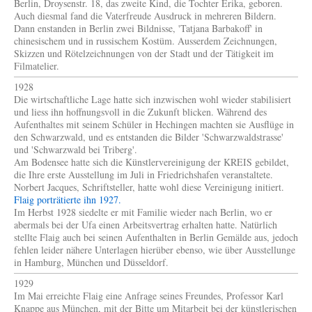
Berlin, Droysenstr. 18, das zweite Kind, die Tochter Erika, geboren.
Auch diesmal fand die Vaterfreude Ausdruck in mehreren Bildern.
Dann enstanden in Berlin zwei Bildnisse, 'Tatjana Barbakoff' in
chinesischem und in russischem Kostüm. Ausserdem Zeichnungen,
Skizzen und Rötelzeichnungen von der Stadt und der Tätigkeit im
Filmatelier.
1928
Die wirtschaftliche Lage hatte sich inzwischen wohl wieder stabilisiert
und liess ihn hoffnungsvoll in die Zukunft blicken. Während des
Aufenthaltes mit seinem Schüler in Hechingen machten sie Ausflüge in
den Schwarzwald, und es entstanden die Bilder 'Schwarzwaldstrasse'
und 'Schwarzwald bei Triberg'.
Am Bodensee hatte sich die Künstlervereinigung der KREIS gebildet,
die Ihre erste Ausstellung im Juli in Friedrichshafen veranstaltete.
Norbert Jacques, Schriftsteller, hatte wohl diese Vereinigung initiert.
Flaig porträtierte ihn 1927.
Im Herbst 1928 siedelte er mit Familie wieder nach Berlin, wo er
abermals bei der Ufa einen Arbeitsvertrag erhalten hatte. Natürlich
stellte Flaig auch bei seinen Aufenthalten in Berlin Gemälde aus, jedoch
fehlen leider nähere Unterlagen hierüber ebenso, wie über Ausstellunge
in Hamburg, München und Düsseldorf.
1929
Im Mai erreichte Flaig eine Anfrage seines Freundes, Professor Karl
Knappe aus München, mit der Bitte um Mitarbeit bei der künstlerischen